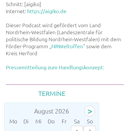
Schnitt: [aigiko]
Internet:
https://aigiko.de
Dieser Podcast wird gefördert vom Land
Nordrhein-Westfalen (Landeszentrale für
politische Bildung Nordrhein-Westfalen) mit dem
Förder-Programm „
“ sowie dem
NRWeltoffen
Kreis Herford
Pressemitteilung zum Handlungskonzept:
TERMINE
>
August 2026
ntag
enstag
ttwoch
nnerstag
eitag
mstag
nntag
Mo
Di
Mi
Do
Fr
Sa
So