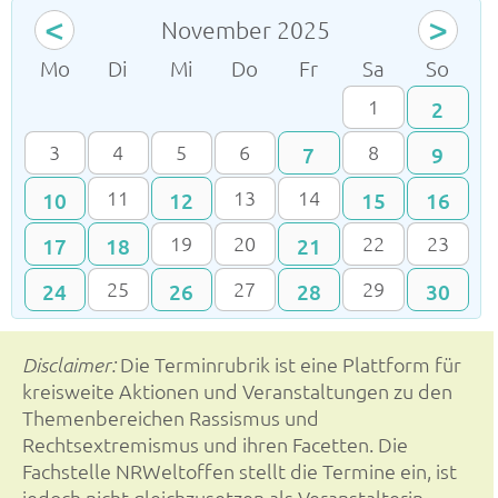
<
>
November 2025
ntag
enstag
ttwoch
nnerstag
eitag
mstag
nnta
Mo
Di
Mi
Do
Fr
Sa
So
1
2
3
4
5
6
8
7
9
11
13
14
10
12
15
16
19
20
22
23
17
18
21
25
27
29
24
26
28
30
Die Terminrubrik ist eine Plattform für
Disclaimer:
kreisweite Aktionen und Veranstaltungen zu den
Themenbereichen Rassismus und
Rechtsextremismus und ihren Facetten. Die
Fachstelle NRWeltoffen stellt die Termine ein, ist
jedoch nicht gleichzusetzen als Veranstalterin.